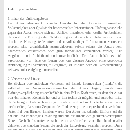
Haftungsausschluss
1. Inhalt des Onlineangebotes:
Der Autor übernimmt keinerlei Gewähr für die Aktualität, Korrektheit,
Vollständigkeit oder Qualität der bereitgestellten Informationen. Haftungsansprüche
gegen den Autor, welche sich auf Schäden materieller oder ideeller Art beziehen,
die durch die Nutzung oder Nichtnutzung der dargebotenen Informationen bzw.
durch die Nutzung fehlerhafter und unvollständiger Informationen verursacht
wurden, sind grundsätzlich ausgeschlossen, sofern seitens des Autors kein
nachweislich vorsätzliches oder grob fahrlässiges Verschulden vorliegt. Alle
Angebote sind freibleibend und unverbindlich. Der Autor behält es sich
ausdrücklich vor, Teile der Seiten oder das gesamte Angebot ohne gesonderte
Ankündigung zu verändern, zu ergänzen, zu löschen oder die Veröffentlichung
zeitweise oder endgültig einzustellen.
2. Verweise und Links:
Bei direkten oder indirekten Verweisen auf fremde Internetseiten ("Links"), die
außerhalb des Verantwortungsbereiches des Autors liegen, würde eine
Haftungsverpflichtung ausschließlich in dem Fall in Kraft treten, in dem der Autor
von den Inhalten Kenntnis hat und es ihm technisch möglich und zumutbar wäre,
die Nutzung im Falle rechtswidriger Inhalte zu verhindern. Der Autor erklärt daher
ausdrücklich, dass zum Zeitpunkt der Linksetzung die entsprechenden verlinkten
Seiten frei von illegalen Inhalten waren. Der Autor hat keinerlei Einfluss auf die
aktuelle und zukünftige Gestaltung und auf die Inhalte der gelinkten/verknüpften
Seiten. Deshalb distanziert er sich hiermit ausdrücklich von allen Inhalten aller
gelinkten /verknüpften Seiten, die nach der Linksetzung verändert wurden. Diese
Feststellung gilt für alle innerhalb des eigenen Internetangebotes gesetzten Links