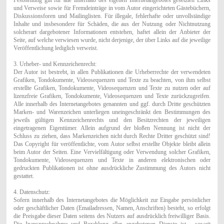
und Verweise sowie für Fremdeinträge in vom Autor eingerichteten Gästebüchern,
Diskussionsforen und Mailinglisten. Für illegale, fehlerhafte oder unvollständige
Inhalte und insbesondere für Schäden, die aus der Nutzung oder Nichtnutzung
solcherart dargebotener Informationen entstehen, haftet allein der Anbieter der
Seite, auf welche verwiesen wurde, nicht derjenige, der über Links auf die jeweilige
Veröffentlichung lediglich verweist.
3. Urheber- und Kennzeichenrecht:
Der Autor ist bestrebt, in allen Publikationen die Urheberrechte der verwendeten
Grafiken, Tondokumente, Videosequenzen und Texte zu beachten, von ihm selbst
erstellte Grafiken, Tondokumente, Videosequenzen und Texte zu nutzen oder auf
lizenzfreie Grafiken, Tondokumente, Videosequenzen und Texte zurückzugreifen.
Alle innerhalb des Internetangebotes genannten und ggf. durch Dritte geschützten
Marken- und Warenzeichen unterliegen uneingeschränkt den Bestimmungen des
jeweils gültigen Kennzeichenrechts und den Besitzrechten der jeweiligen
eingetragenen Eigentümer. Allein aufgrund der bloßen Nennung ist nicht der
Schluss zu ziehen, dass Markenzeichen nicht durch Rechte Dritter geschützt sind!
Das Copyright für veröffentlichte, vom Autor selbst erstellte Objekte bleibt allein
beim Autor der Seiten. Eine Vervielfältigung oder Verwendung solcher Grafiken,
Tondokumente, Videosequenzen und Texte in anderen elektronischen oder
gedruckten Publikationen ist ohne ausdrückliche Zustimmung des Autors nicht
gestattet.
4. Datenschutz:
Sofern innerhalb des Internetangebotes die Möglichkeit zur Eingabe persönlicher
oder geschäftlicher Daten (Emailadressen, Namen, Anschriften) besteht, so erfolgt
die Preisgabe dieser Daten seitens des Nutzers auf ausdrücklich freiwilliger Basis.
Die Inanspruchnahme und Bezahlung aller angebotenen Dienste ist - soweit